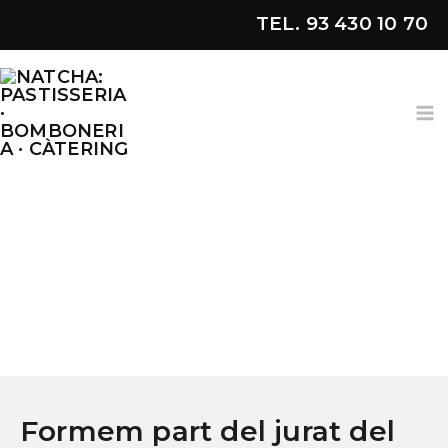
Ir
TEL. 93 430 10 70
al
contenido
Formem part del jurat del