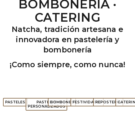
BOMBONERÍA ·
CATERING
Natcha,
tradición artesana e
innovadora en pastelería y
bombonería
¡Como siempre, como nunca!
PASTELES
PASTELES
BOMBONES
FESTIVIDADES
REPOSTERÍA
CATERI
PERSONALIZADOS