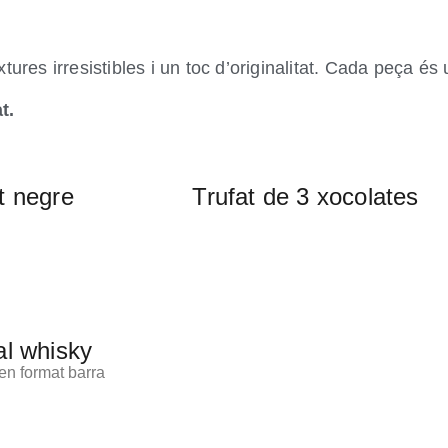
res irresistibles i un toc d’originalitat. Cada peça és 
t.
t negre
Trufat de 3 xocolates
al whisky
en format barra